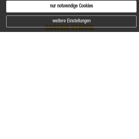
nur notwendige Cookies
weitere Einstellungen
SANDRA STANGE
Courtagebuchhaltung
Tel. (0511) 907-8075
E-Mail:
stange@vvh.de
Geschäftsführung:
Michael Stein, E-Mail:
michael.stein@securess.com
;
Kaufmännische Leitung:
Jens
H. Lorez, E-Mail:
jens.lorez@securess.com